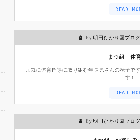
READ MO
By
明円ひかり園ブロ
まつ組 体
元気に体育指導に取り組む年長児さんの様子で
す！
READ MO
By
明円ひかり園ブロ