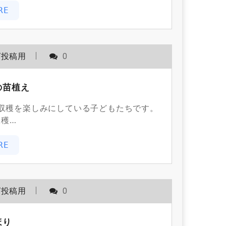
RE
グ投稿用
0
の苗植え
収穫を楽しみにしている子どもたちです。
穫…
RE
グ投稿用
0
ほり