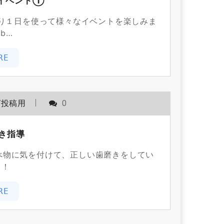
イベント①
り１日を使って様々なイベントを楽しみま
b…
RE
グ投稿用
0
き指導
べ物に気を付けて、正しい歯磨きをしてい
う！
RE