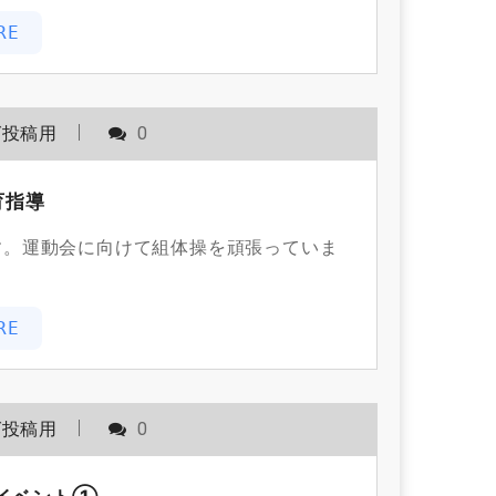
RE
グ投稿用
0
育指導
す。運動会に向けて組体操を頑張っていま
RE
グ投稿用
0