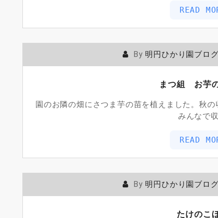
READ MO
By
明円ひかり園ブロ
まつ組 お芋
園のお隣の畑にさつま芋の苗を植えました。秋の
みんなで収
READ MO
By
明円ひかり園ブロ
たけのこ