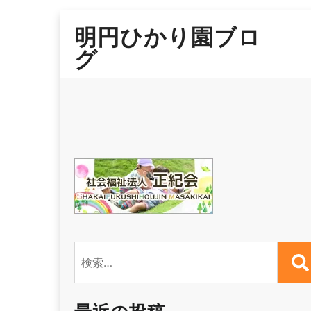
Skip
明円ひかり園ブロ
to
content
グ
検
索: