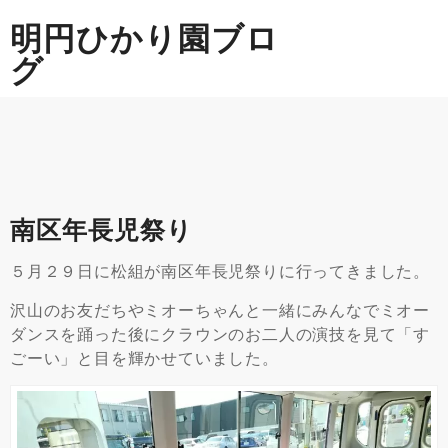
Skip
明円ひかり園ブロ
to
content
グ
南区年長児祭り
５月２９日に松組が南区年長児祭りに行ってきました。
沢山のお友だちやミオーちゃんと一緒にみんなでミオー
ダンスを踊った後にクラウンのお二人の演技を見て「す
ごーい」と目を輝かせていました。