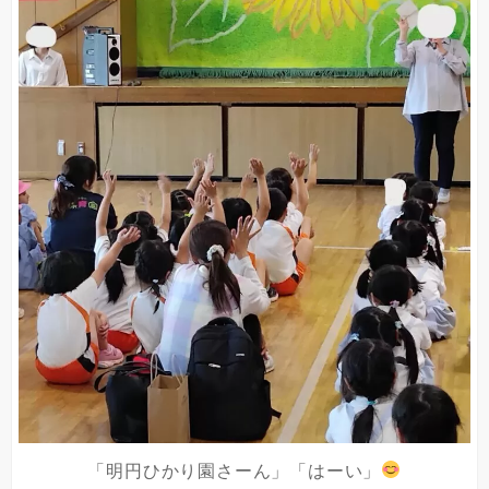
「明円ひかり園さーん」「はーい」