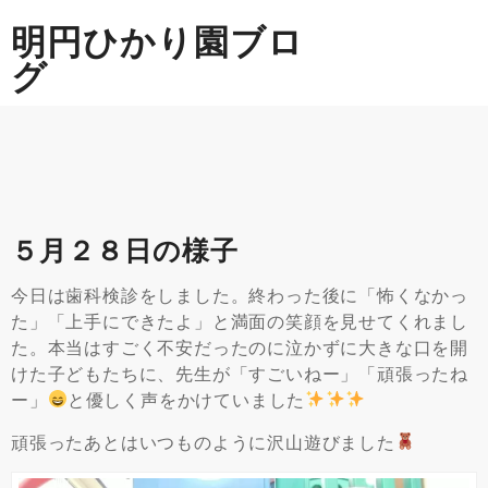
Skip
明円ひかり園ブロ
to
content
グ
５月２８日の様子
今日は歯科検診をしました。終わった後に「怖くなかっ
た」「上手にできたよ」と満面の笑顔を見せてくれまし
た。本当はすごく不安だったのに泣かずに大きな口を開
けた子どもたちに、先生が「すごいねー」「頑張ったね
ー」
と優しく声をかけていました
頑張ったあとはいつものように沢山遊びました