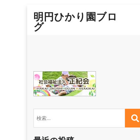
Skip
明円ひかり園ブロ
to
content
グ
検
索: