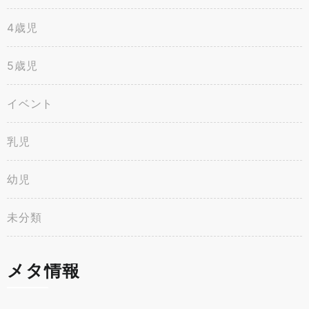
4歳児
5歳児
イベント
乳児
幼児
未分類
メタ情報