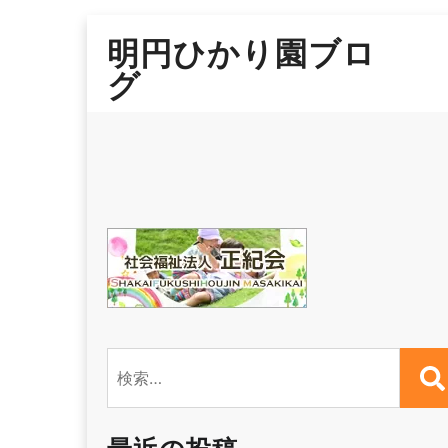
Skip
明円ひかり園ブロ
to
content
グ
検
索: